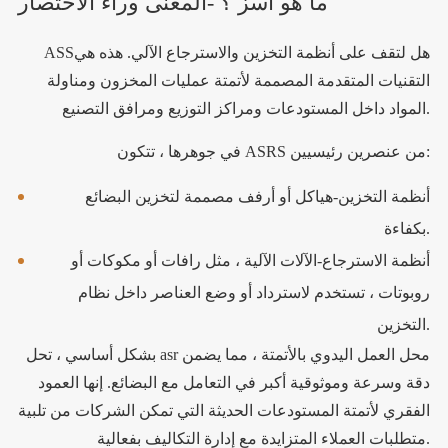
ما هو آسز ؟ -المعنى وراء الاختصار
ASSهل لتقف على أنظمة التخزين والاسترجاع الآلي. هذه هي
التقنيات المتقدمة المصممة لأتمتة عمليات المخزون ومناولة
المواد داخل المستودعات ومراكز التوزيع ومرافق التصنيع.
في جوهرها ، تتكون ASRS من عنصرين رئيسيين:
أنظمة التخزين-هياكل أو أرفف مصممة لتخزين البضائع
بكفاءة.
أنظمة الاسترجاع-الآلات الآلية ، مثل رافات أو مكوكات أو
روبوتات ، تستخدم لاسترداد أو وضع العناصر داخل نظام
التخزين.
بشكل أساسي ، تحل asr محل العمل اليدوي بالأتمتة ، مما يضمن
دقة وسرعة وموثوقية أكبر في التعامل مع البضائع. إنها العمود
الفقري لأتمتة المستودعات الحديثة التي تمكن الشركات من تلبية
متطلبات العملاء المتزايدة مع إدارة التكاليف بفعالية.