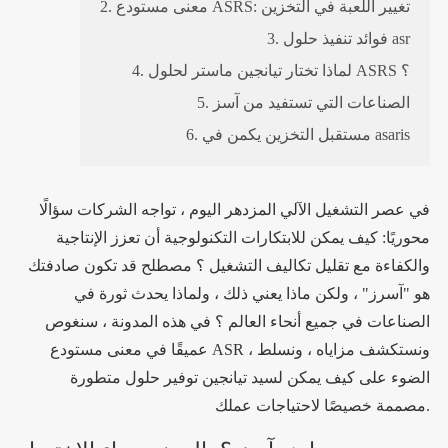
2. معنى مستودع ASRS: تغيير اللعبة في التخزين
3. فوائد تنفيذ حلول asr
4. لماذا تختار تيانجين ماستر لحلول ASRS ؟
5. الصناعات التي تستفيد من آسز
6. مستقبل التخزين يكمن في asaris
في عصر التشغيل الآلي المزدهر اليوم ، تواجه الشركات سؤالًا
محوريًا: كيف يمكن للابتكارات التكنولوجية أن تعزز الإنتاجية
والكفاءة مع تقليل تكاليف التشغيل ؟ مصطلح قد تكون صادفتك
هو "آسرز" ، ولكن ماذا يعني ذلك ، ولماذا يحدث ثورة في
الصناعات في جميع أنحاء العالم ؟ في هذه المدونة ، سنغوص
عميقًا في معنى مستودع ASR ، ونستكشف مزاياه ، ونسلط
الضوء على كيف يمكن لسيد تيانجين توفير حلول متطورة
مصممة خصيصًا لاحتياجات عملك.