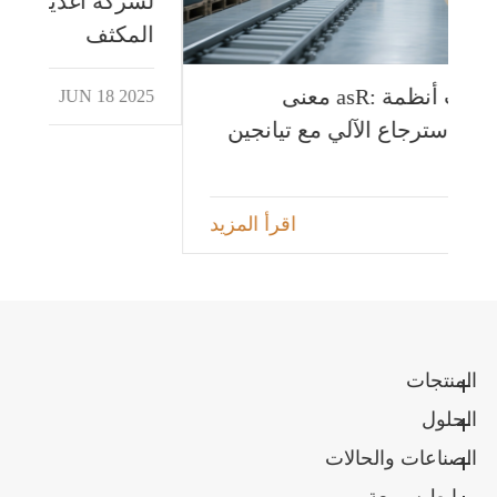
لشر
ال
معنى asR: فتح إمكانات أنظمة
025
التخزين والاسترجاع الآلي مع تيانجين
الرئيسية
اقرأ المزيد
JUN 13 2025
المنتجات
الحلول
الصناعات والحالات
روابط سريعة