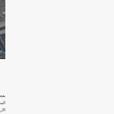
بفضل
الم
الا