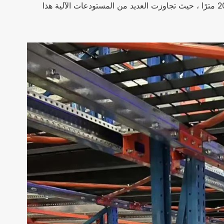
أخذ سيد تيانجين زمام المبادرة في معالجة مشاريع التخزين التي تتجاوز 20 مترًا ، حيث تجاوزت العديد من المستودعات الآلية هذا