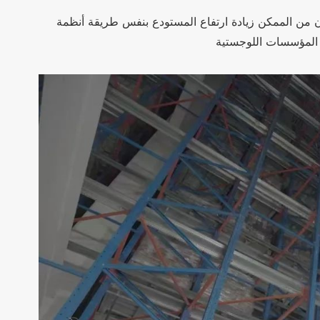
الممكن زيادة ارتفاع المستودع بنفس طريقة أنظمة RS ، فسيوفر ذلك موارد الأرض بشكل كبير ويحسن كفاءة التخزين