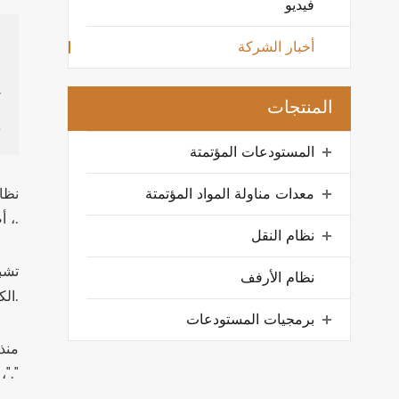
فيديو
]
أخبار الشركة
1
2
المنتجات
3
المستودعات المؤتمتة
معدات مناولة المواد المؤتمتة
نظا
، أصبح الحل المفضل لشركات الخدمات اللوجستية ومستودعات الخدمات اللوجستية التصنيعية.
نظام النقل
تشب
نظام الأرفف
الكفاءة التشغيلية بشكل كبير. ومع ذلك ، بالنسبة لشركات الخدمات اللوجستية ، فإن هذا التخزين عالي الكثافة لا يخلو من التحديات.
برمجيات المستودعات
، مع العديد من موردي الصناعة النظر في أي شيء فوق 20 متر "منطقة محظورة"."