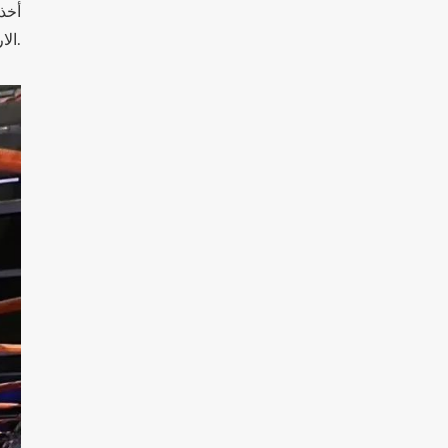
الارتفاع بالفعل ، وقد تجاوزت المشاريع المكتملة الآن 26 مترًا.